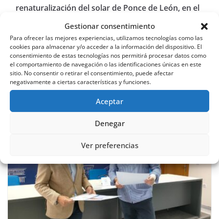
renaturalización del solar de Ponce de León, en el
Calvario Viejo, que sumará una zona recreativa y un
Gestionar consentimiento
mirador al barrio y al Castillo
Para ofrecer las mejores experiencias, utilizamos tecnologías como las
cookies para almacenar y/o acceder a la información del dispositivo. El
El Parque Augusto Vels acogerá una nueva edición
consentimiento de estas tecnologías nos permitirá procesar datos como
de ‘Sábados Poéticos’
el comportamiento de navegación o las identificaciones únicas en este
sitio. No consentir o retirar el consentimiento, puede afectar
negativamente a ciertas características y funciones.
También te puede gustar
Aceptar
Denegar
Ver preferencias