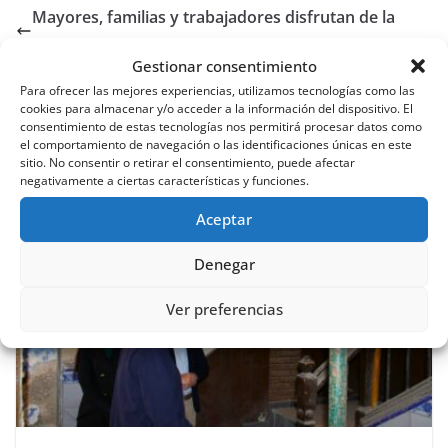
Mayores, familias y trabajadores disfrutan de la
tradicional verbena de la Residencia San Francisco
Gestionar consentimiento
Los niños de la Cofradía del Resucitado
Para ofrecer las mejores experiencias, utilizamos tecnologías como las
protagonizan la Procesión de Gloria de la Candelaria
cookies para almacenar y/o acceder a la información del dispositivo. El
consentimiento de estas tecnologías nos permitirá procesar datos como
el comportamiento de navegación o las identificaciones únicas en este
También te puede gustar
sitio. No consentir o retirar el consentimiento, puede afectar
negativamente a ciertas características y funciones.
Aceptar
Denegar
Ver preferencias