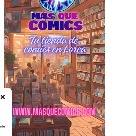
a
uede