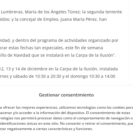
o Lumbreras, María de los Ángeles Túnez; la segunda teniente
aldos; y la concejal de Empleo, Juana María Pérez, han
vidad, y dentro del programa de actividades organizado por
rar estas fechas tan especiales, este fin de semana
lo de Navidad que se instalará en la Carpa de la Ilusión”.
2, 13 y 14 de diciembre en la Carpa de la Ilusión, instalada
ernes y sábado de 10:30 a 20:30 y el domingo 10:30 a 14:00
Gestionar consentimiento
rticipantes de esta edición son: Floristería ‘El Puerto’, Crafts
lina, Gondolín, Modas Jordán, Copistería Sola, AJ
a ofrecer las mejores experiencias, utilizamos tecnologías como las cookies par
ora, Escritoras lumbrerenses y Adica”.
acenar y/o acceder a la información del dispositivo. El consentimiento de estas
nologías nos permitirá procesar datos como el comportamiento de navegación o
 identificaciones únicas en este sitio. No consentir o retirar el consentimiento, p
ue “el mercadillo contará con un programa de actividades
ctar negativamente a ciertas características y funciones.