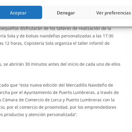
iembre, con la inauguración a cargo del alumnado del CEIP
illancicos y, por la tarde, a las 17:30 horas, Copistería Sola
Aceptar
Denegar
Ver preferencias
arjetas navideñas”.
equeños disfrutarán de los talleres de realización de la
ería Sola y de bolsas navideñas personalizadas a las 17:30
as 12 horas, Copistería Sola organiza el taller infantil de
os, se abrirán 30 minutos antes del inicio de cada uno de ellos
acado que “esta nueva edición del Mercadillo Navideño de
archa por el Ayuntamiento de Puerto Lumbreras, a través de
u y Cámara de Comercio de Lorca y Puerto Lumbreras con la
o, por el comercio de proximidad, por los emprendedores
s productos y atención personalizada”.