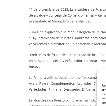
11 de diciembre de 2025. La alcaldesa de Puert
de alcalde y concejal de Comercio, Jermary Rein
presentado el Mercadillo de la Navidad.
Túnez ha explicado que “con la llegada de la Na
el Ayuntamiento de Puerto Lumbreras para celeb
volveremos a disfrutar de un entrañable Mercadil
“Podremos disfrutar de este mercadillo los días 1
en la Avenida Pedro García Rubio, en horario vi
horas”.
La Primera edil ha detallado que “los comercios pa
Ayala, Rayser Complementos, Asprodes, C de Caro
Par
Variedades, Ringana, D’ensueño, El Armario de N
alm
tec
las
La alcaldesa de Puerto Lumbreras ha indicado q
afe