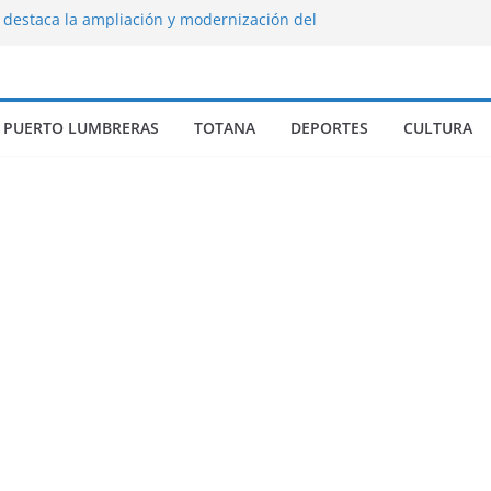
 destaca la ampliación y modernización del
 la Residencia San Francisco
 de Lorca invierte más de 300.000 euros en
rtantes mejoras en la pedanía del Campillo
Puerto Lumbreras visita a los alumnos de
PUERTO LUMBRERAS
TOTANA
DEPORTES
CULTURA
Conciliación de Verano Municipales
los servicios de limpieza en pedanías y
cos para atender el incremento de
os enclaves durante el verano
ue sus playas son “Territorio Tortuga” con
sensibilización para proteger la
la tortuga boba