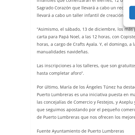
infantiles que comenzarán el viernes, 12 de dic
Sagrado Corazón que llevará a cabo un recital de v
llevará a cabo un taller infantil de creación de t
“Asimismo, el sábado, 13 de diciembre, los más p
carta para Papá Noel, a las 12 horas, con Copist
horas, a cargo de Crafts Ayala. Y, el domingo, a l
manualidades navideñas.
Las inscripciones a los talleres, que son gratuit
hasta completar aforo”.
Por último, María de los Ángeles Túnez ha dest
Puerto Lumbreras es una iniciativa puesta en m
las concejalías de Comercio y Festejos, y Asepl
que seguimos apostando por el pequeño comerci
de Puerto Lumbreras que nos ofrecen los mejore
Fuente Ayuntamiento de Puerto Lumbreras