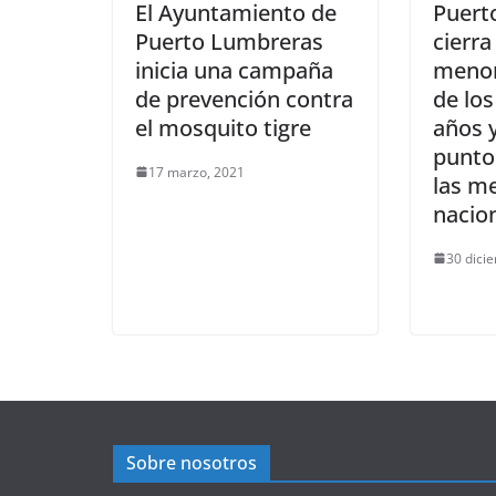
El Ayuntamiento de
Puert
Puerto Lumbreras
cierra
inicia una campaña
menor
de prevención contra
de los
el mosquito tigre
años y
punto
17 marzo, 2021
las me
nacio
30 dici
Sobre nosotros