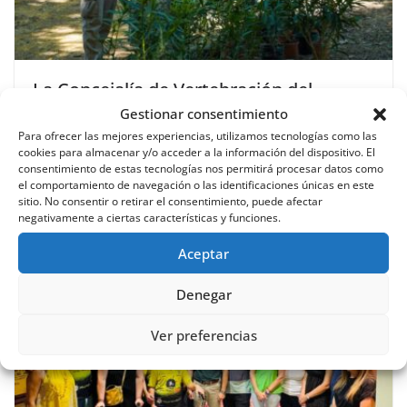
La Concejalía de Vertebración del
Territorio y Lucha contra la
Gestionar consentimiento
Despoblación impulsa la
Para ofrecer las mejores experiencias, utilizamos tecnologías como las
cookies para almacenar y/o acceder a la información del dispositivo. El
renaturalización y mejora de zonas
consentimiento de estas tecnologías nos permitirá procesar datos como
verdes en siete pedanías altas de Lorca
el comportamiento de navegación o las identificaciones únicas en este
sitio. No consentir o retirar el consentimiento, puede afectar
negativamente a ciertas características y funciones.
28 mayo, 2026
Aceptar
Denegar
Ver preferencias