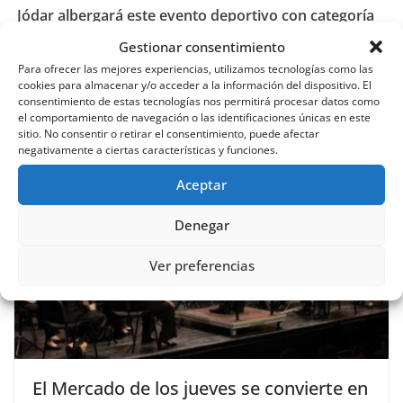
Jódar albergará este evento deportivo con categoría
masculina y femenina individual y de dupletas, así
Gestionar consentimiento
como dupletas mixtas
Para ofrecer las mejores experiencias, utilizamos tecnologías como las
cookies para almacenar y/o acceder a la información del dispositivo. El
consentimiento de estas tecnologías nos permitirá procesar datos como
También te puede gustar
el comportamiento de navegación o las identificaciones únicas en este
sitio. No consentir o retirar el consentimiento, puede afectar
negativamente a ciertas características y funciones.
Aceptar
Denegar
Ver preferencias
El Mercado de los jueves se convierte en