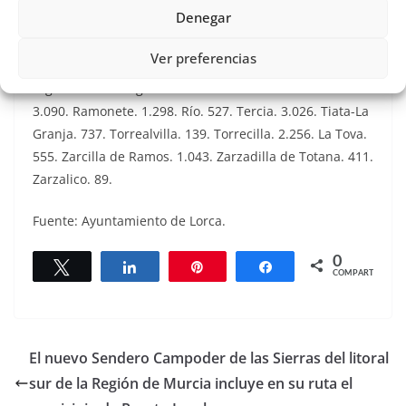
Denegar
Garrobillo. 81. Hinojar. 44. La Hoya. 4.067. Humbrias.
12. Jarales. 36. Marchena. 1.692. Morata. 559. Nogalte.
Ver preferencias
49. Ortillo. 28. La Paca. 1.132. Parrilla. 310. Pozo
Higuera. 632. Pulgara. 1.012. Puntarrón. 9. Purias.
3.090. Ramonete. 1.298. Río. 527. Tercia. 3.026. Tiata-La
Granja. 737. Torrealvilla. 139. Torrecilla. 2.256. La Tova.
555. Zarcilla de Ramos. 1.043. Zarzadilla de Totana. 411.
Zarzalico. 89.
Fuente: Ayuntamiento de Lorca.
0
Twittear
Compartir
Pin
Compartir
COMPARTIR
El nuevo Sendero Campoder de las Sierras del litoral
sur de la Región de Murcia incluye en su ruta el