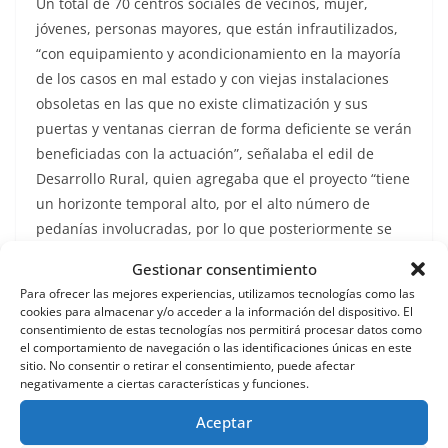
Un total de 70 centros sociales de vecinos, mujer,
jóvenes, personas mayores, que están infrautilizados,
“con equipamiento y acondicionamiento en la mayoría
de los casos en mal estado y con viejas instalaciones
obsoletas en las que no existe climatización y sus
puertas y ventanas cierran de forma deficiente se verán
beneficiadas con la actuación”, señalaba el edil de
Desarrollo Rural, quien agregaba que el proyecto “tiene
un horizonte temporal alto, por el alto número de
pedanías involucradas, por lo que posteriormente se
irá buscando mayor financiación, tanto propia como
Gestionar consentimiento
externa, para poder ir avanzando”.
Para ofrecer las mejores experiencias, utilizamos tecnologías como las
cookies para almacenar y/o acceder a la información del dispositivo. El
POBLACIÓN PEDANÍAS 2023
consentimiento de estas tecnologías nos permitirá procesar datos como
el comportamiento de navegación o las identificaciones únicas en este
sitio. No consentir o retirar el consentimiento, puede afectar
Aguaderas. 801. Almendricos. 1..695. Avilés. 280.
negativamente a ciertas características y funciones.
Barranco Hondo. 31. Béjar. 44. Campillo. 3.993.
Carrasquilla. 23. Cazalla. 2.906. Coy. 318. Culebrina. 6.
Aceptar
Doña Inés. 120. Escucha. 866. Fontanares. 92.