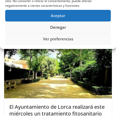
sitio. No consentir o retirar el consentimiento, puede afectar
negativamente a ciertas características y funciones.
por el ocio cultural con un nuevo servicio de juegos
de mesa modernos
Aceptar
Denegar
También te puede gustar
Ver preferencias
El Ayuntamiento de Lorca realizará este
miércoles un tratamiento fitosanitario