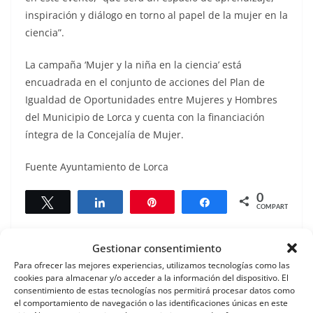
inspiración y diálogo en torno al papel de la mujer en la
ciencia”.
La campaña ‘Mujer y la niña en la ciencia’ está
encuadrada en el conjunto de acciones del Plan de
Igualdad de Oportunidades entre Mujeres y Hombres
del Municipio de Lorca y cuenta con la financiación
íntegra de la Concejalía de Mujer.
Fuente Ayuntamiento de Lorca
0
Twittear
Compartir
Pin
Compartir
COMPARTIR
Gestionar consentimiento
Para ofrecer las mejores experiencias, utilizamos tecnologías como las
Lorca refuerza la accesibilidad en su gran Desfile de
cookies para almacenar y/o acceder a la información del dispositivo. El
consentimiento de estas tecnologías nos permitirá procesar datos como
Carnaval
el comportamiento de navegación o las identificaciones únicas en este
La Red Municipal de Bibliotecas de Lorca apuesta