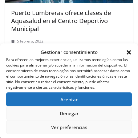
Puerto Lumbreras ofrece clases de
Aquasalud en el Centro Deportivo
Municipal
15 febrero, 2022
Gestionar consentimiento
Para ofrecer las mejores experiencias, utilizamos tecnologías como las
cookies para almacenar y/o acceder a la información del dispositivo. El
consentimiento de estas tecnologías nos permitirá procesar datos como
La Banda Titular del Patronato Musical
el comportamiento de navegación o las identificaciones únicas en este
Aguileño nos deleita con su ritmo en
sitio. No consentir o retirar el consentimiento, puede afectar
negativamente a ciertas características y funciones.
honor a Santa Cecilia
Aceptar
27 noviembre, 2017
Denegar
Ver preferencias