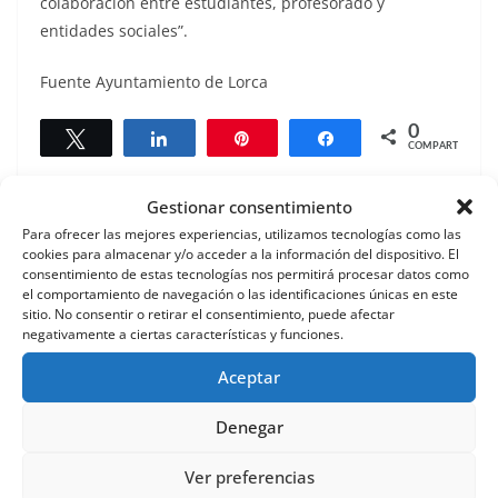
colaboración entre estudiantes, profesorado y
entidades sociales”.
Fuente Ayuntamiento de Lorca
0
Twittear
Compartir
Pin
Compartir
COMPARTIR
Gestionar consentimiento
Para ofrecer las mejores experiencias, utilizamos tecnologías como las
El Ayuntamiento de Lorca impulsa la modernización
cookies para almacenar y/o acceder a la información del dispositivo. El
consentimiento de estas tecnologías nos permitirá procesar datos como
y dinamización de los mercados y plazas de abastos
el comportamiento de navegación o las identificaciones únicas en este
del municipio con una inversión de más de 24.000
sitio. No consentir o retirar el consentimiento, puede afectar
negativamente a ciertas características y funciones.
euros en 2025
El Ayuntamiento de Lorca revitaliza el atrio de la
Aceptar
Iglesia de Santa Gertrudis con una actuación integral
Denegar
realizada por los programas experienciales
Ver preferencias