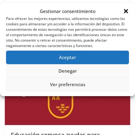
Más de 400 aspirantes realizan mañana
Gestionar consentimiento
las pruebas para obtener el título de
Para ofrecer las mejores experiencias, utilizamos tecnologías como las
ESO para mayores de 18 años
cookies para almacenar y/o acceder a la información del dispositivo. El
consentimiento de estas tecnologías nos permitirá procesar datos como
el comportamiento de navegación o las identificaciones únicas en este
4 septiembre, 2020
sitio. No consentir o retirar el consentimiento, puede afectar
negativamente a ciertas características y funciones.
Aceptar
Denegar
Ver preferencias
Educación convoca ayudas para