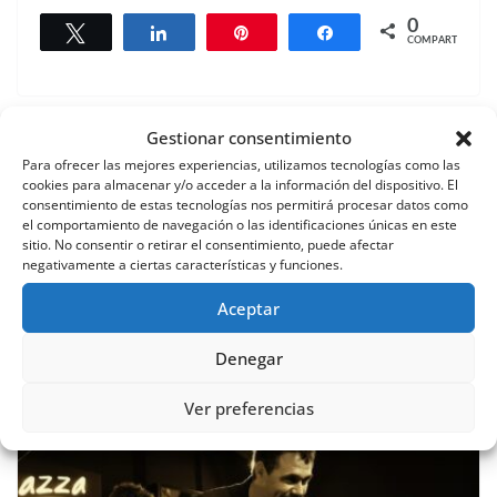
0
Twittear
Compartir
Pin
Compartir
COMPARTIR
Gestionar consentimiento
La Concejalía de Participación Ciudadana supera las
Para ofrecer las mejores experiencias, utilizamos tecnologías como las
100.000 gestiones en 2025 y refuerza su papel clave
cookies para almacenar y/o acceder a la información del dispositivo. El
para la ciudadanía en pedanías y barrios
consentimiento de estas tecnologías nos permitirá procesar datos como
el comportamiento de navegación o las identificaciones únicas en este
El director general de Patrimonio Cultural visita los
sitio. No consentir o retirar el consentimiento, puede afectar
negativamente a ciertas características y funciones.
trabajos de restauración y conservación del Castillo
de Nogalte de Puerto Lumbreras
Aceptar
También te puede gustar
Denegar
Ver preferencias