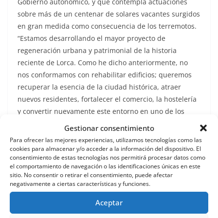
Gobierno autonómico, y que contempla actuaciones
sobre más de un centenar de solares vacantes surgidos
en gran medida como consecuencia de los terremotos.
“Estamos desarrollando el mayor proyecto de
regeneración urbana y patrimonial de la historia
reciente de Lorca. Como he dicho anteriormente, no
nos conformamos con rehabilitar edificios; queremos
recuperar la esencia de la ciudad histórica, atraer
nuevos residentes, fortalecer el comercio, la hostelería
y convertir nuevamente este entorno en uno de los
espacios más atractivos de la Región de Murcia”, ha
Gestionar consentimiento
afirmado.
Para ofrecer las mejores experiencias, utilizamos tecnologías como las
cookies para almacenar y/o acceder a la información del dispositivo. El
consentimiento de estas tecnologías nos permitirá procesar datos como
el comportamiento de navegación o las identificaciones únicas en este
Por último, el alcalde ha agradecido el trabajo
sitio. No consentir o retirar el consentimiento, puede afectar
desarrollado por los técnicos municipales de
negativamente a ciertas características y funciones.
Urbanismo y Patrimonio, así como la colaboración
Aceptar
mantenida con la Comunidad Autónoma durante toda