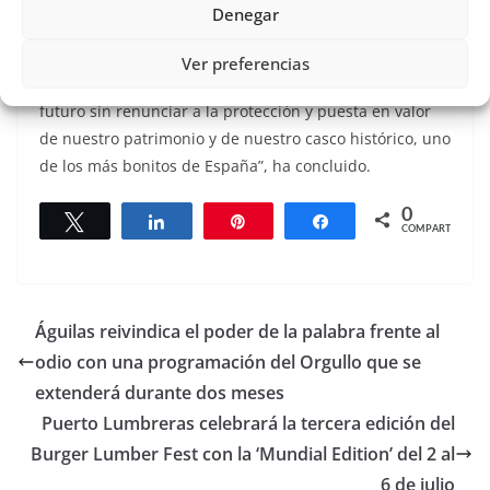
la tramitación del expediente, ya que “gracias a ese
Denegar
trabajo coordinado hemos podido convertir un
problema enquistado durante años en una
Ver preferencias
oportunidad para seguir construyendo la Lorca del
futuro sin renunciar a la protección y puesta en valor
de nuestro patrimonio y de nuestro casco histórico, uno
de los más bonitos de España”, ha concluido.
0
Twittear
Compartir
Pin
Compartir
COMPARTIR
Águilas reivindica el poder de la palabra frente al
odio con una programación del Orgullo que se
extenderá durante dos meses
Puerto Lumbreras celebrará la tercera edición del
Burger Lumber Fest con la ‘Mundial Edition’ del 2 al
6 de julio