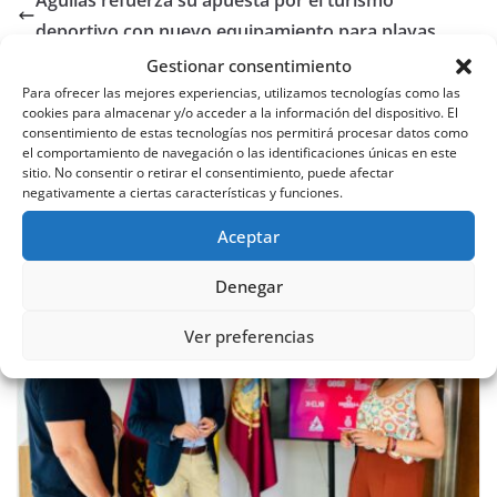
Águilas refuerza su apuesta por el turismo
deportivo con nuevo equipamiento para playas
La Concejalía de Vertebración del Territorio y Lucha
Gestionar consentimiento
contra la Despoblación impulsa la renaturalización y
Para ofrecer las mejores experiencias, utilizamos tecnologías como las
cookies para almacenar y/o acceder a la información del dispositivo. El
mejora de zonas verdes en siete pedanías altas de
consentimiento de estas tecnologías nos permitirá procesar datos como
el comportamiento de navegación o las identificaciones únicas en este
Lorca
sitio. No consentir o retirar el consentimiento, puede afectar
negativamente a ciertas características y funciones.
También te puede gustar
Aceptar
Denegar
Ver preferencias