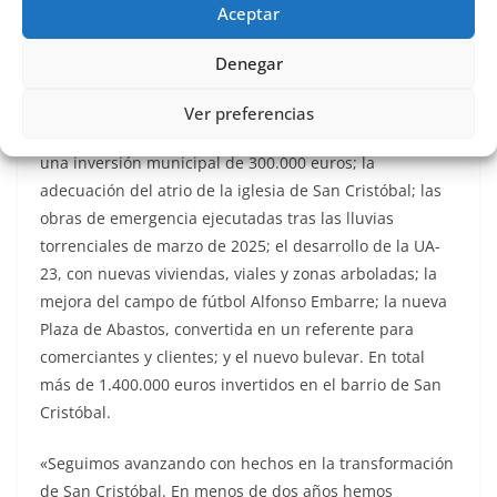
Aceptar
de regeneración del entorno urbano y creación de
nuevas zonas verdes en la zona de Los Cabezos se
Denegar
suma a otras muchas desarrolladas durante este
mandato para revitalizar el barrio de San Cristóbal,
Ver preferencias
entre ellas la remodelación de la calle de Los Arcos, con
una inversión municipal de 300.000 euros; la
adecuación del atrio de la iglesia de San Cristóbal; las
obras de emergencia ejecutadas tras las lluvias
torrenciales de marzo de 2025; el desarrollo de la UA-
23, con nuevas viviendas, viales y zonas arboladas; la
mejora del campo de fútbol Alfonso Embarre; la nueva
Plaza de Abastos, convertida en un referente para
comerciantes y clientes; y el nuevo bulevar. En total
más de 1.400.000 euros invertidos en el barrio de San
Cristóbal.
«Seguimos avanzando con hechos en la transformación
de San Cristóbal. En menos de dos años hemos