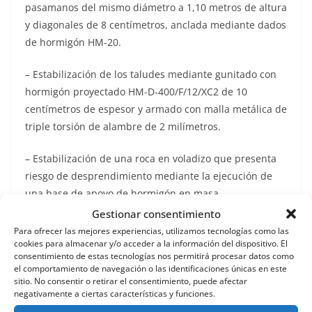
pasamanos del mismo diámetro a 1,10 metros de altura
y diagonales de 8 centímetros, anclada mediante dados
de hormigón HM-20.
– Estabilización de los taludes mediante gunitado con
hormigón proyectado HM-D-400/F/12/XC2 de 10
centímetros de espesor y armado con malla metálica de
triple torsión de alambre de 2 milímetros.
– Estabilización de una roca en voladizo que presenta
riesgo de desprendimiento mediante la ejecución de
una base de apoyo de hormigón en masa.
Gestionar consentimiento
– Saneo de huecos y protección de la junta con las
Para ofrecer las mejores experiencias, utilizamos tecnologías como las
edificaciones colindantes situadas a menor cota
cookies para almacenar y/o acceder a la información del dispositivo. El
consentimiento de estas tecnologías nos permitirá procesar datos como
mediante picado, impermeabilización y gunitado con
el comportamiento de navegación o las identificaciones únicas en este
hormigón proyectado.
sitio. No consentir o retirar el consentimiento, puede afectar
negativamente a ciertas características y funciones.
Para concluir, Medina ha recordado que esta actuación